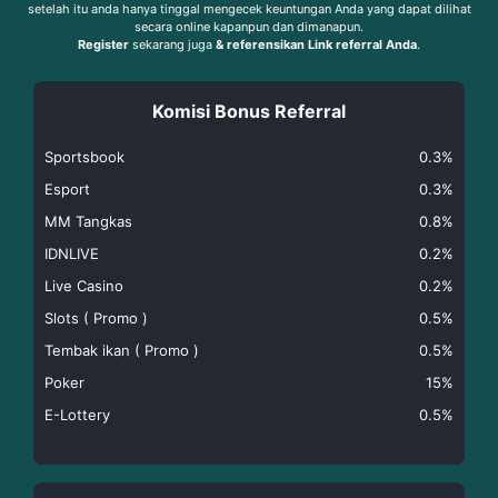
setelah itu anda hanya tinggal mengecek keuntungan Anda yang dapat dilihat
secara online kapanpun dan dimanapun.
Register
sekarang juga
& referensikan Link referral Anda
.
Komisi Bonus Referral
Sportsbook
0.3%
Esport
0.3%
MM Tangkas
0.8%
IDNLIVE
0.2%
Live Casino
0.2%
Slots ( Promo )
0.5%
Tembak ikan ( Promo )
0.5%
Poker
15%
E-Lottery
0.5%