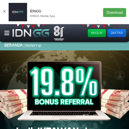
×
IDNGG
Download
IDNGG Mobile App
MASUK
DAFTAR
BERANDA
Referral