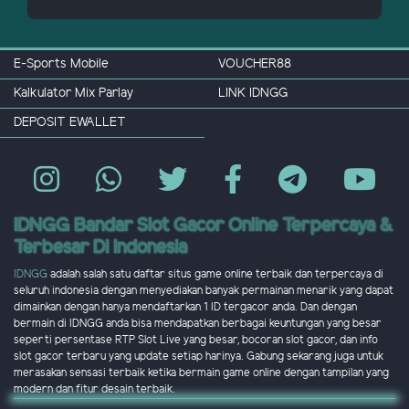
E-Sports Mobile
VOUCHER88
Kalkulator Mix Parlay
LINK IDNGG
DEPOSIT EWALLET
IDNGG Bandar Slot Gacor Online Terpercaya &
Terbesar Di Indonesia
IDNGG
adalah salah satu daftar situs game online terbaik dan terpercaya di
seluruh indonesia dengan menyediakan banyak permainan menarik yang dapat
dimainkan dengan hanya mendaftarkan 1 ID tergacor anda. Dan dengan
bermain di IDNGG anda bisa mendapatkan berbagai keuntungan yang besar
seperti persentase RTP Slot Live yang besar, bocoran slot gacor, dan info
slot gacor terbaru yang update setiap harinya. Gabung sekarang juga untuk
merasakan sensasi terbaik ketika bermain game online dengan tampilan yang
modern dan fitur desain terbaik.